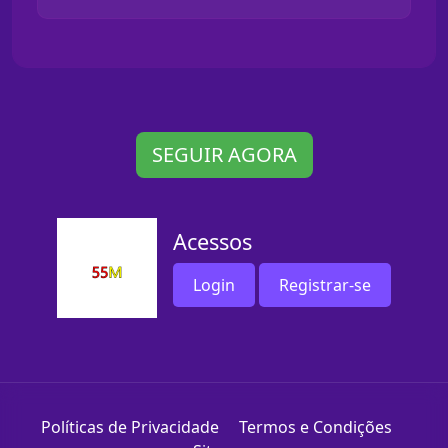
SEGUIR AGORA
Acessos
Login
Registrar-se
Políticas de Privacidade
Termos e Condições