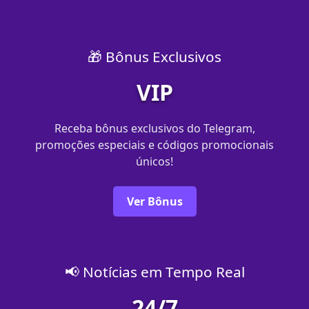
🎁 Bônus Exclusivos
VIP
Receba bônus exclusivos do Telegram,
promoções especiais e códigos promocionais
únicos!
Ver Bônus
📢 Notícias em Tempo Real
24/7