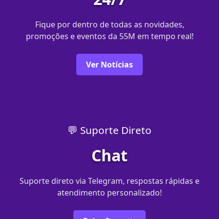
Fique por dentro de todas as novidades,
promoções e eventos da 55M em tempo real!
Ver Notícias
💬 Suporte Direto
Chat
Suporte direto via Telegram, respostas rápidas e
atendimento personalizado!