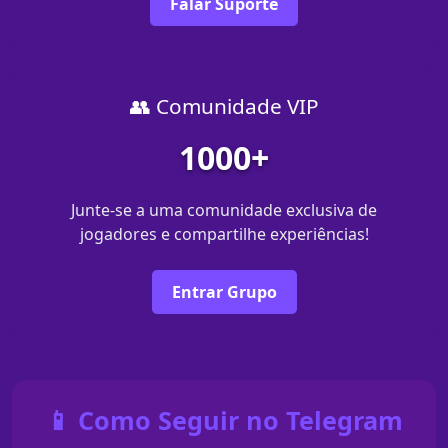
Falar Suporte
👥 Comunidade VIP
1000+
Junte-se a uma comunidade exclusiva de
jogadores e compartilhe experiências!
Entrar Grupo
📱 Como Seguir no Telegram