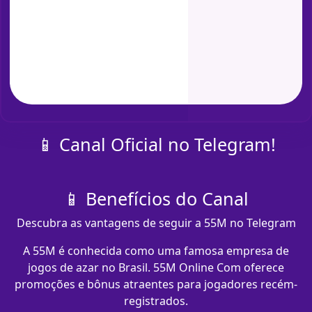
📱 Canal Oficial no Telegram!
📱 Benefícios do Canal
Descubra as vantagens de seguir a 55M no Telegram
A 55M é conhecida como uma famosa empresa de
jogos de azar no Brasil. 55M Online Com oferece
promoções e bônus atraentes para jogadores recém-
registrados.