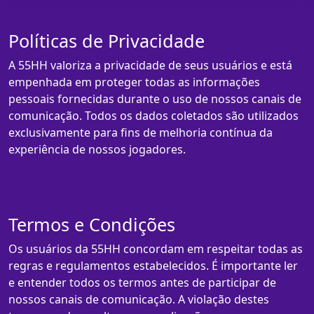
Políticas de Privacidade
A 55HH valoriza a privacidade de seus usuários e está
empenhada em proteger todas as informações
pessoais fornecidas durante o uso de nossos canais de
comunicação. Todos os dados coletados são utilizados
exclusivamente para fins de melhoria contínua da
experiência de nossos jogadores.
Termos e Condições
Os usuários da 55HH concordam em respeitar todas as
regras e regulamentos estabelecidos. É importante ler
e entender todos os termos antes de participar de
nossos canais de comunicação. A violação destes