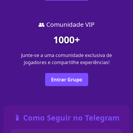
👥 Comunidade VIP
1000+
Junte-se a uma comunidade exclusiva de
jogadores e compartilhe experiências!
Entrar Grupo
📱 Como Seguir no Telegram