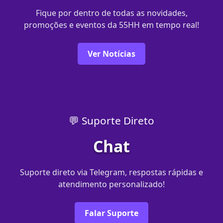
Fique por dentro de todas as novidades,
promoções e eventos da 55HH em tempo real!
Ver Notícias
💬 Suporte Direto
Chat
Suporte direto via Telegram, respostas rápidas e
atendimento personalizado!
Falar Suporte