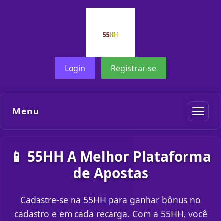
Login
Registrar-se
Menu
📱 55HH A Melhor Plataforma
de Apostas
Cadastre-se na 55HH para ganhar bônus no
cadastro e em cada recarga. Com a 55HH, você