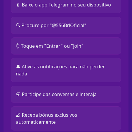
📱 Baixe o app Telegram no seu dispositivo
🔍 Procure por "@556BrlOficial"
👆 Toque em "Entrar" ou "Join"
🔔 Ative as notificações para não perder
nada
💬 Participe das conversas e interaja
🎁 Receba bônus exclusivos
automaticamente