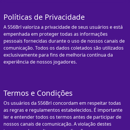
Políticas de Privacidade
A 556Brl valoriza a privacidade de seus usuários e está
empenhada em proteger todas as informações
pessoais fornecidas durante o uso de nossos canais de
comunicação. Todos os dados coletados são utilizados
exclusivamente para fins de melhoria contínua da
experiência de nossos jogadores.
Termos e Condições
Os usuários da 556Brl concordam em respeitar todas
as regras e regulamentos estabelecidos. É importante
ler e entender todos os termos antes de participar de
nossos canais de comunicação. A violação destes