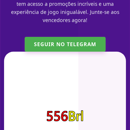
tem acesso a promoções incríveis e uma
experiência de jogo inigualável. Junte-se aos
vencedores agora!
SEGUIR NO TELEGRAM