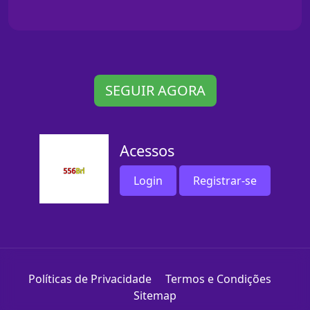
SEGUIR AGORA
Acessos
Login
Registrar-se
Políticas de Privacidade
Termos e Condições
Sitemap