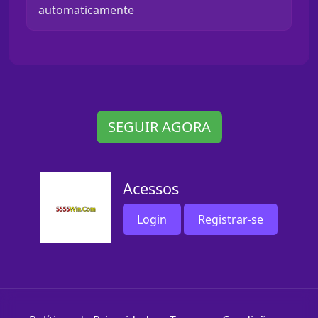
automaticamente
SEGUIR AGORA
Acessos
Login
Registrar-se