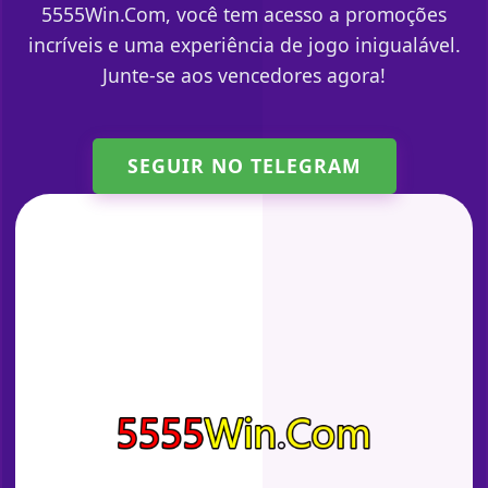
5555Win.Com, você tem acesso a promoções
incríveis e uma experiência de jogo inigualável.
Junte-se aos vencedores agora!
SEGUIR NO TELEGRAM