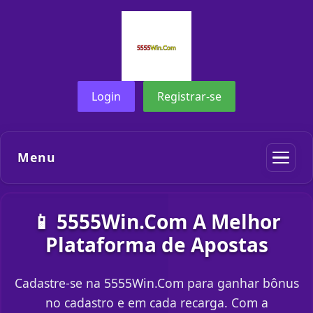
Login
Registrar-se
Menu
📱 5555Win.Com A Melhor
Plataforma de Apostas
Cadastre-se na 5555Win.Com para ganhar bônus
no cadastro e em cada recarga. Com a