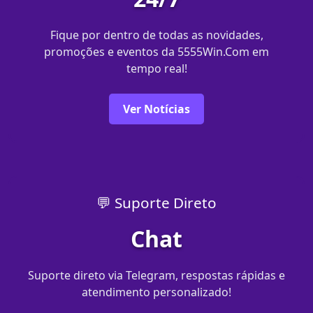
Fique por dentro de todas as novidades,
promoções e eventos da 5555Win.Com em
tempo real!
Ver Notícias
💬 Suporte Direto
Chat
Suporte direto via Telegram, respostas rápidas e
atendimento personalizado!