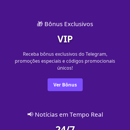
🎁 Bônus Exclusivos
VIP
Receba bônus exclusivos do Telegram,
promoções especiais e códigos promocionais
únicos!
Ver Bônus
📢 Notícias em Tempo Real
24/7