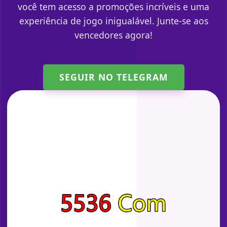
você tem acesso a promoções incríveis e uma
experiência de jogo inigualável. Junte-se aos
vencedores agora!
SEGUIR NO TELEGRAM