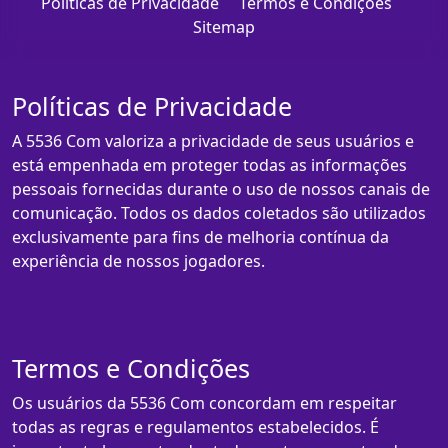
Políticas de Privacidade
Termos e Condições
Sitemap
Políticas de Privacidade
A 5536 Com valoriza a privacidade de seus usuários e
está empenhada em proteger todas as informações
pessoais fornecidas durante o uso de nossos canais de
comunicação. Todos os dados coletados são utilizados
exclusivamente para fins de melhoria contínua da
experiência de nossos jogadores.
Termos e Condições
Os usuários da 5536 Com concordam em respeitar
todas as regras e regulamentos estabelecidos. É