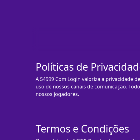
Políticas de Privacida
A 54999 Com Login valoriza a privacidade 
uso de nossos canais de comunicação. Todos
nossos jogadores.
Termos e Condições