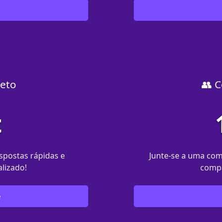
reto
👥 
t
espostas rápidas e
Junte-se a uma com
lizado!
compa
e