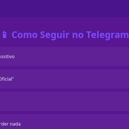
📱 Como Seguir no Telegram
ositivo
ficial"
erder nada