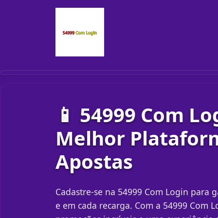
📱 54999 Com Lo
Melhor Platafor
Apostas
Cadastre-se na 54999 Com Login para g
e em cada recarga. Com a 54999 Com Lo