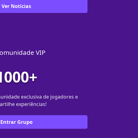
Ver Notícias
Comunidade VIP
1000+
unidade exclusiva de jogadores e
rtilhe experiências!
Entrar Grupo