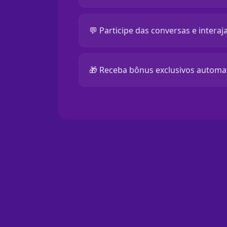
💬 Participe das conversas e interaj
🎁 Receba bônus exclusivos autom