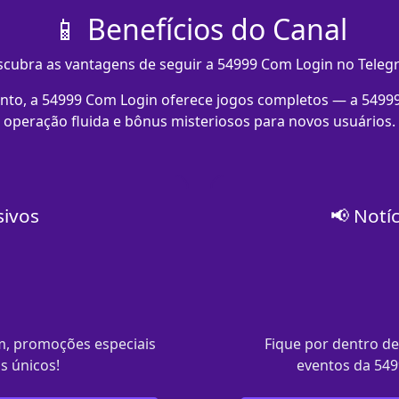
📱 Benefícios do Canal
cubra as vantagens de seguir a 54999 Com Login no Tele
o, a 54999 Com Login oferece jogos completos — a 54999 
operação fluida e bônus misteriosos para novos usuários.
sivos
📢 Notí
m, promoções especiais
Fique por dentro d
s únicos!
eventos da 549