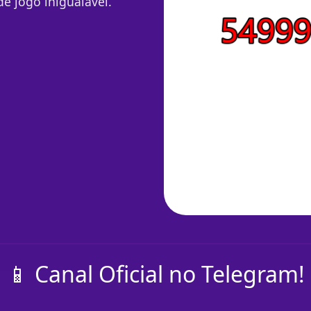
e jogo inigualável.
📱 Canal Oficial no Telegram!