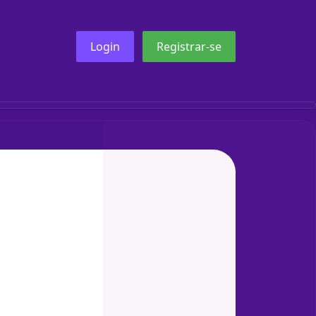
Login
Registrar-se