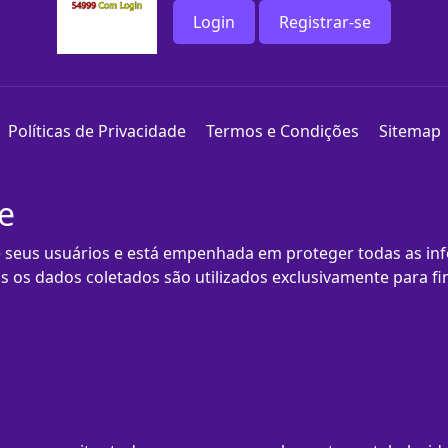
Login
Registrar-se
Políticas de Privacidade
Termos e Condições
Sitemap
de
de seus usuários e está empenhada em proteger todas as in
 os dados coletados são utilizados exclusivamente para fi