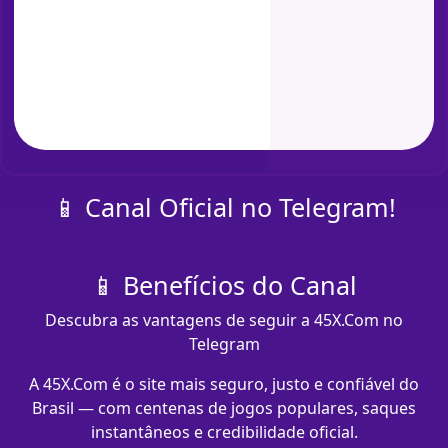
📱 Canal Oficial no Telegram!
📱 Benefícios do Canal
Descubra as vantagens de seguir a 45X.Com no
Telegram
A 45X.Com é o site mais seguro, justo e confiável do
Brasil — com centenas de jogos populares, saques
instantâneos e credibilidade oficial.