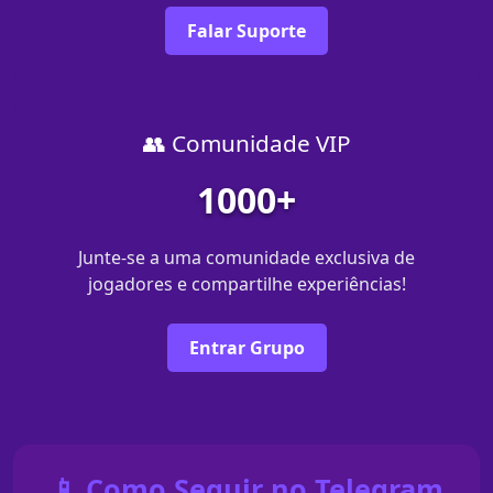
Falar Suporte
👥 Comunidade VIP
1000+
Junte-se a uma comunidade exclusiva de
jogadores e compartilhe experiências!
Entrar Grupo
📱 Como Seguir no Telegram