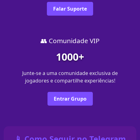
Falar Suporte
👥 Comunidade VIP
1000+
Junte-se a uma comunidade exclusiva de
jogadores e compartilhe experiências!
Entrar Grupo
📱 Como Seguir no Telegram