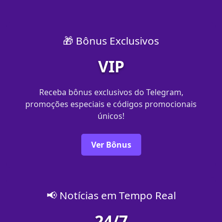
🎁 Bônus Exclusivos
VIP
Receba bônus exclusivos do Telegram,
promoções especiais e códigos promocionais
únicos!
Ver Bônus
📢 Notícias em Tempo Real
24/7