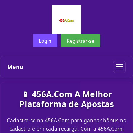
Login
Registrar-se
Menu
📱 456A.Com A Melhor
Plataforma de Apostas
Cadastre-se na 456A.Com para ganhar bônus no
cadastro e em cada recarga. Com a 456A.Com,