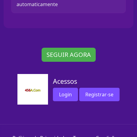
automaticamente
SEGUIR AGORA
Acessos
Login
Registrar-se