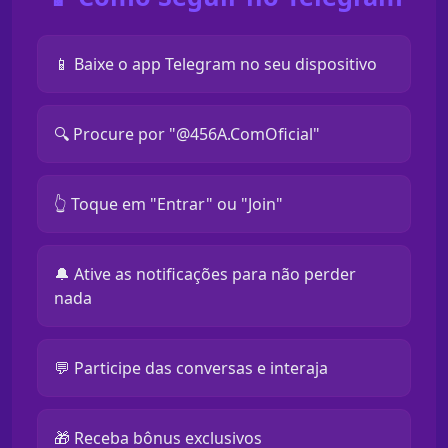
📱 Baixe o app Telegram no seu dispositivo
🔍 Procure por "@456A.ComOficial"
👆 Toque em "Entrar" ou "Join"
🔔 Ative as notificações para não perder
nada
💬 Participe das conversas e interaja
🎁 Receba bônus exclusivos