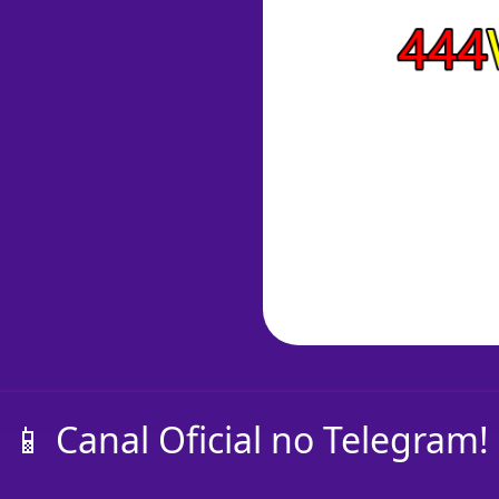
📱 Canal Oficial no Telegram!