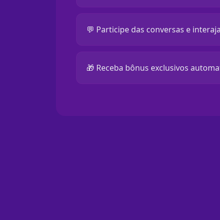
💬 Participe das conversas e interaj
🎁 Receba bônus exclusivos autom