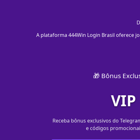
D
A plataforma 444Win Login Brasil oferece j
🎁 Bônus Exclu
VIP
Receba bônus exclusivos do Telegra
e códigos promocionai