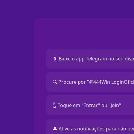
📱 Baixe o app Telegram no seu disp
🔍 Procure por "@444Win LoginOfici
👆 Toque em "Entrar" ou "Join"
🔔 Ative as notificações para não p