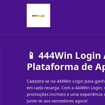
📱 444Win Login
Plataforma de A
Cadastre-se na 444Win Login para ganh
em cada recarga. Com a 444Win Login, 
promoções incríveis e uma experiência d
Junte-se aos vencedores agora!