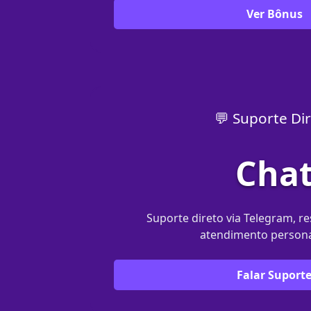
Ver Bônus
💬 Suporte Di
Cha
Suporte direto via Telegram, r
atendimento persona
Falar Suport