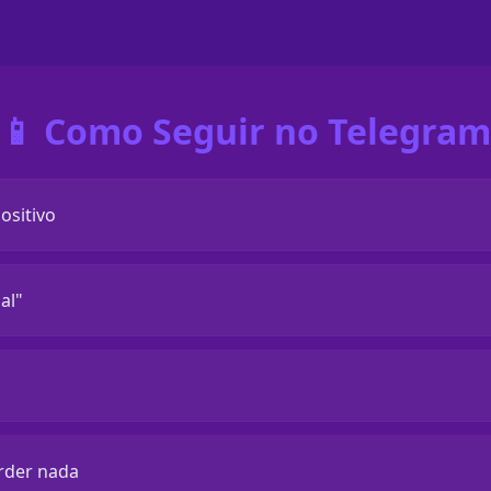
📱 Como Seguir no Telegram
ositivo
al"
erder nada