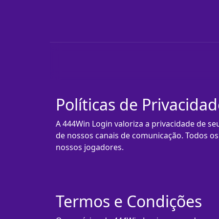
Políticas de Privacida
A 444Win Login valoriza a privacidade de s
de nossos canais de comunicação. Todos os 
nossos jogadores.
Termos e Condições