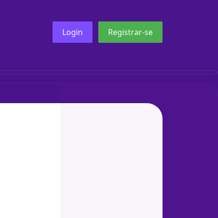
Login
Registrar-se