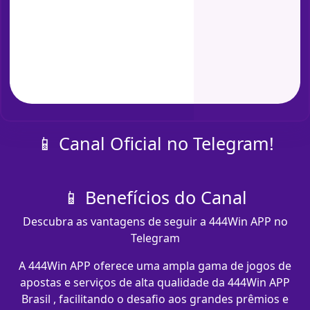
📱 Canal Oficial no Telegram!
📱 Benefícios do Canal
Descubra as vantagens de seguir a 444Win APP no
Telegram
A 444Win APP oferece uma ampla gama de jogos de
apostas e serviços de alta qualidade da 444Win APP
Brasil , facilitando o desafio aos grandes prêmios e