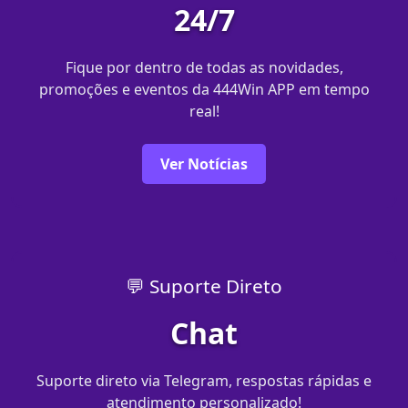
24/7
Fique por dentro de todas as novidades,
promoções e eventos da 444Win APP em tempo
real!
Ver Notícias
💬 Suporte Direto
Chat
Suporte direto via Telegram, respostas rápidas e
atendimento personalizado!