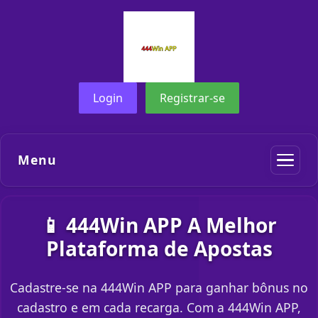
Login
Registrar-se
Menu
📱 444Win APP A Melhor
Plataforma de Apostas
Cadastre-se na 444Win APP para ganhar bônus no
cadastro e em cada recarga. Com a 444Win APP,