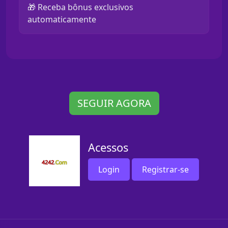
🎁 Receba bônus exclusivos
automaticamente
SEGUIR AGORA
Acessos
Login
Registrar-se