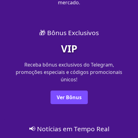
mercado.
🎁 Bônus Exclusivos
VIP
Receba bônus exclusivos do Telegram,
promoções especiais e códigos promocionais
únicos!
Ver Bônus
📢 Notícias em Tempo Real