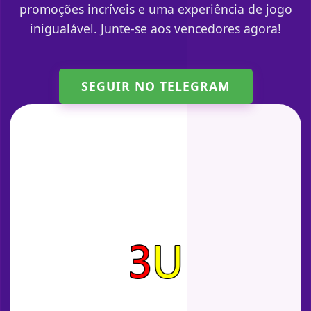
promoções incríveis e uma experiência de jogo
inigualável. Junte-se aos vencedores agora!
SEGUIR NO TELEGRAM