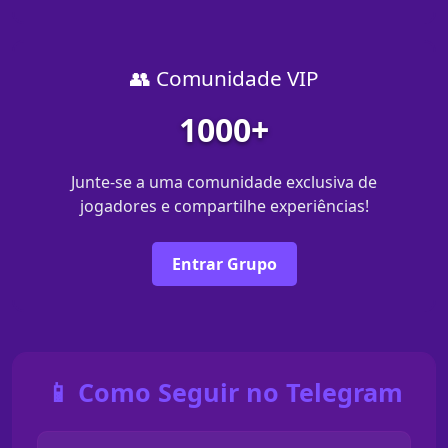
👥 Comunidade VIP
1000+
Junte-se a uma comunidade exclusiva de
jogadores e compartilhe experiências!
Entrar Grupo
📱 Como Seguir no Telegram