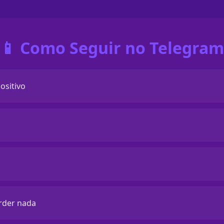
📱 Como Seguir no Telegram
ositivo
erder nada