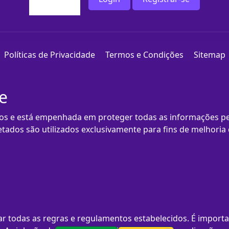
Políticas de Privacidade
Termos e Condições
Sitemap
de
rios e está empenhada em proteger todas as informações p
tados são utilizados exclusivamente para fins de melhoria
 todas as regras e regulamentos estabelecidos. É importa