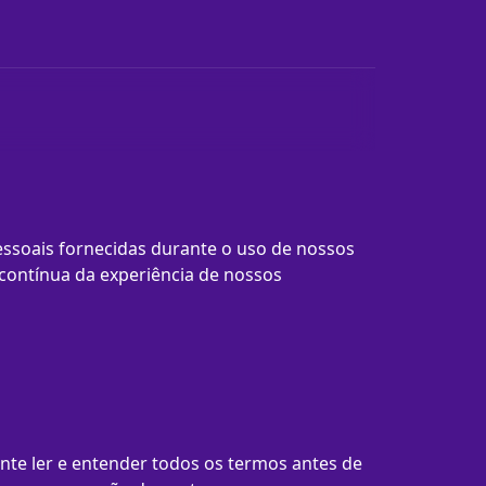
essoais fornecidas durante o uso de nossos
 contínua da experiência de nossos
nte ler e entender todos os termos antes de