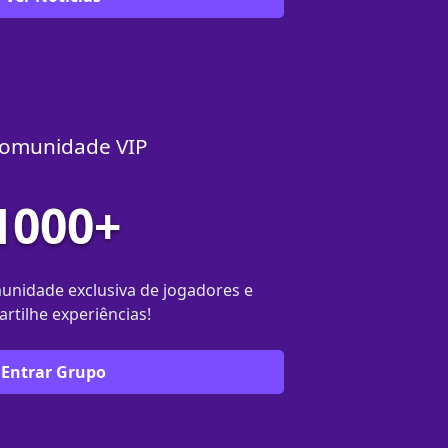
Comunidade VIP
1000+
unidade exclusiva de jogadores e
rtilhe experiências!
Entrar Grupo