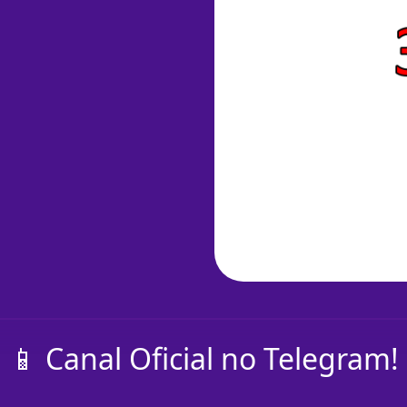
📱 Canal Oficial no Telegram!