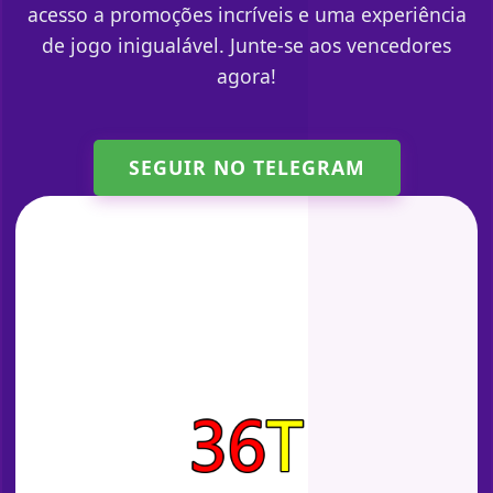
acesso a promoções incríveis e uma experiência
de jogo inigualável. Junte-se aos vencedores
agora!
SEGUIR NO TELEGRAM