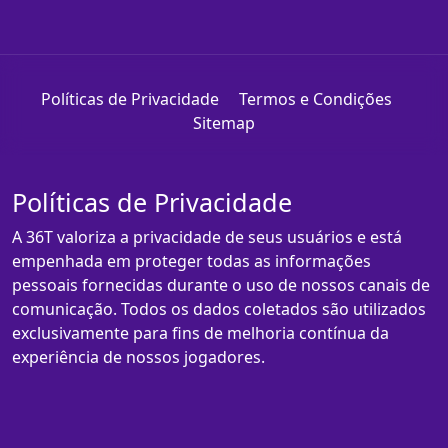
Políticas de Privacidade
Termos e Condições
Sitemap
Políticas de Privacidade
A 36T valoriza a privacidade de seus usuários e está
empenhada em proteger todas as informações
pessoais fornecidas durante o uso de nossos canais de
comunicação. Todos os dados coletados são utilizados
exclusivamente para fins de melhoria contínua da
experiência de nossos jogadores.