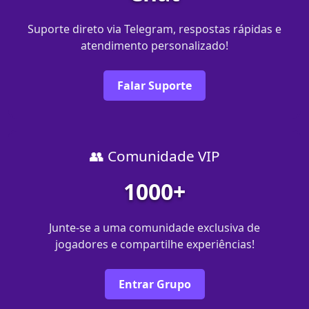
Suporte direto via Telegram, respostas rápidas e
atendimento personalizado!
Falar Suporte
👥 Comunidade VIP
1000+
Junte-se a uma comunidade exclusiva de
jogadores e compartilhe experiências!
Entrar Grupo