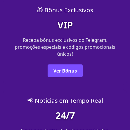
🎁 Bônus Exclusivos
VIP
Receba bônus exclusivos do Telegram,
promoções especiais e códigos promocionais
únicos!
Ver Bônus
📢 Notícias em Tempo Real
24/7