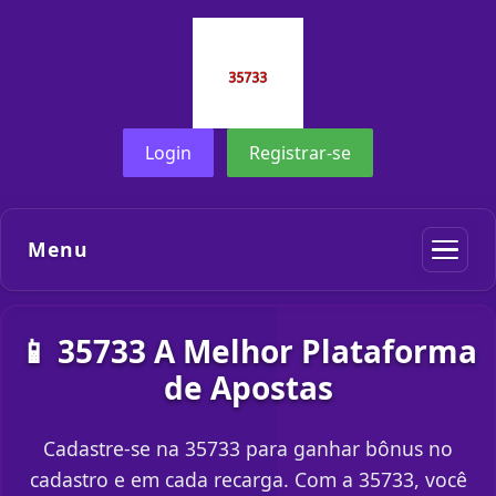
Login
Registrar-se
Menu
📱 35733 A Melhor Plataforma
de Apostas
Cadastre-se na 35733 para ganhar bônus no
cadastro e em cada recarga. Com a 35733, você