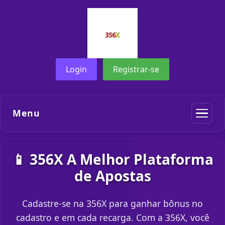
Login
Registrar-se
Menu
📱 356X A Melhor Plataforma
de Apostas
Cadastre-se na 356X para ganhar bônus no
cadastro e em cada recarga. Com a 356X, você