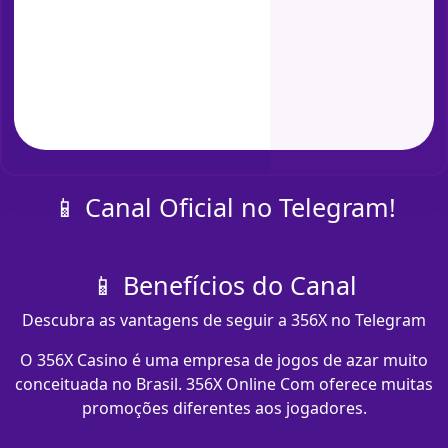
📱 Canal Oficial no Telegram!
📱 Benefícios do Canal
Descubra as vantagens de seguir a 356X no Telegram
O 356X Casino é uma empresa de jogos de azar muito
conceituada no Brasil. 356X Online Com oferece muitas
promoções diferentes aos jogadores.