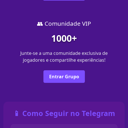
👥 Comunidade VIP
1000+
Junte-se a uma comunidade exclusiva de
jogadores e compartilhe experiências!
Entrar Grupo
📱 Como Seguir no Telegram