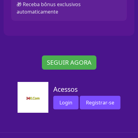
🎁 Receba bônus exclusivos
automaticamente
SEGUIR AGORA
Acessos
Login
Registrar-se