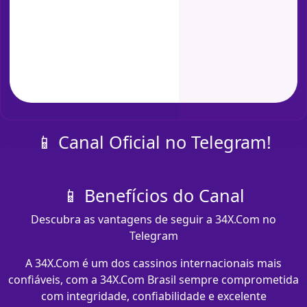
📱 Canal Oficial no Telegram!
📱 Benefícios do Canal
Descubra as vantagens de seguir a 34X.Com no
Telegram
A 34X.Com é um dos cassinos internacionais mais
confiáveis, com a 34X.Com Brasil sempre comprometida
com integridade, confiabilidade e excelente