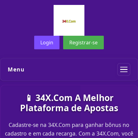
Login
Registrar-se
Menu
📱 34X.Com A Melhor
Plataforma de Apostas
Cadastre-se na 34X.Com para ganhar bônus no
cadastro e em cada recarga. Com a 34X.Com, você