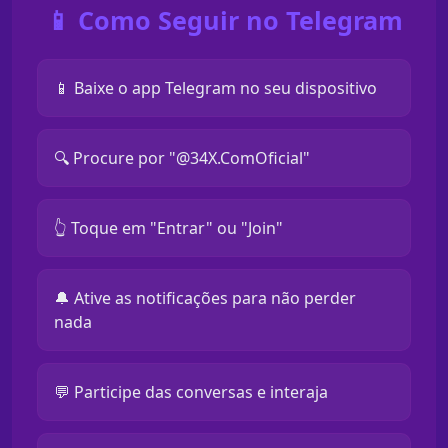
📱 Como Seguir no Telegram
📱 Baixe o app Telegram no seu dispositivo
🔍 Procure por "@34X.ComOficial"
👆 Toque em "Entrar" ou "Join"
🔔 Ative as notificações para não perder
nada
💬 Participe das conversas e interaja