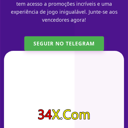
tem acesso a promoções incríveis e uma
experiência de jogo inigualável. Junte-se aos
vencedores agora!
SEGUIR NO TELEGRAM