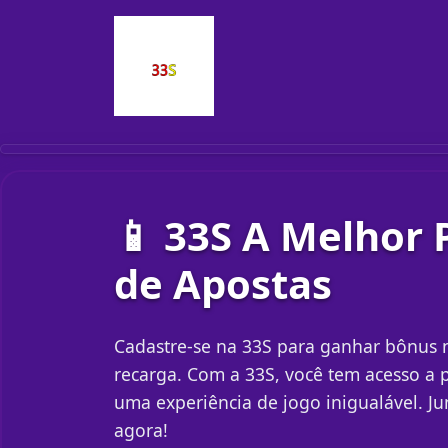
📱 33S A Melhor 
de Apostas
Cadastre-se na 33S para ganhar bônus 
recarga. Com a 33S, você tem acesso a 
uma experiência de jogo inigualável. J
agora!