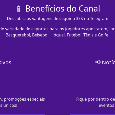
📱 Benefícios do Canal
Descubra as vantagens de seguir a 33S no Telegram
e variedade de esportes para os jogadores apostarem, incl
Basquetebol, Beisebol, Hóquei, Futebol, Tênis e Golfe.
sivos
📢 Notí
m, promoções especiais
Fique por dentro d
s únicos!
eventos