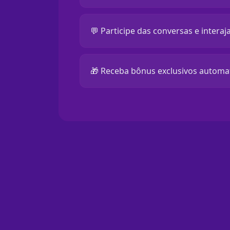
💬 Participe das conversas e interaj
🎁 Receba bônus exclusivos autom