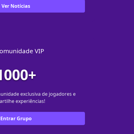
Ver Notícias
Comunidade VIP
1000+
unidade exclusiva de jogadores e
rtilhe experiências!
Entrar Grupo