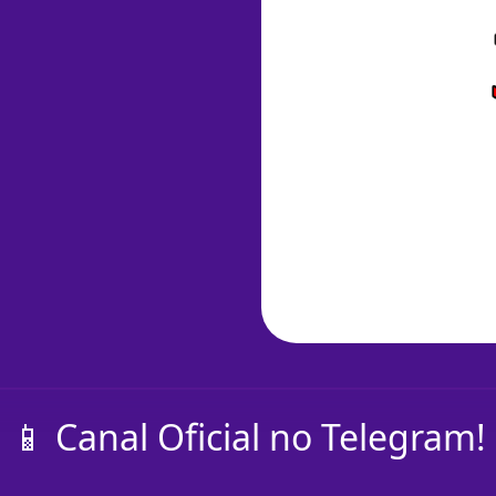
📱 Canal Oficial no Telegram!