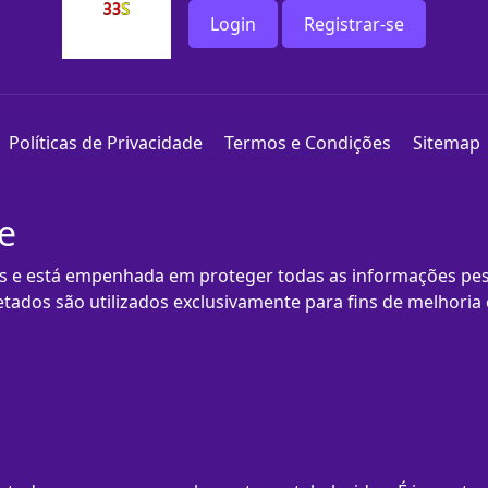
Login
Registrar-se
Políticas de Privacidade
Termos e Condições
Sitemap
de
ios e está empenhada em proteger todas as informações pe
tados são utilizados exclusivamente para fins de melhoria