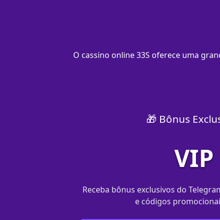
O cassino online 33S oferece uma grand
🎁 Bônus Exclu
VIP
Receba bônus exclusivos do Telegra
e códigos promocionai