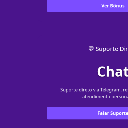
Ver Bônus
💬 Suporte Di
Cha
Suporte direto via Telegram, r
atendimento persona
Falar Suport