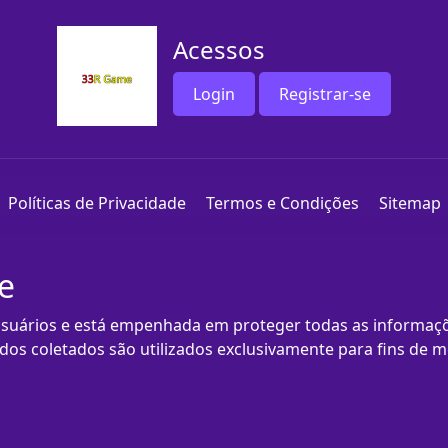
Acessos
Login
Registrar-se
Políticas de Privacidade
Termos e Condições
Sitemap
de
 usuários e está empenhada em proteger todas as informaçõ
os coletados são utilizados exclusivamente para fins de m