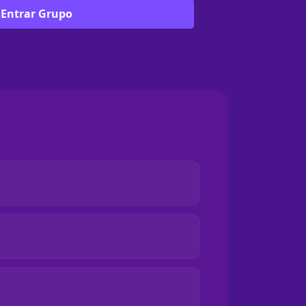
Entrar Grupo