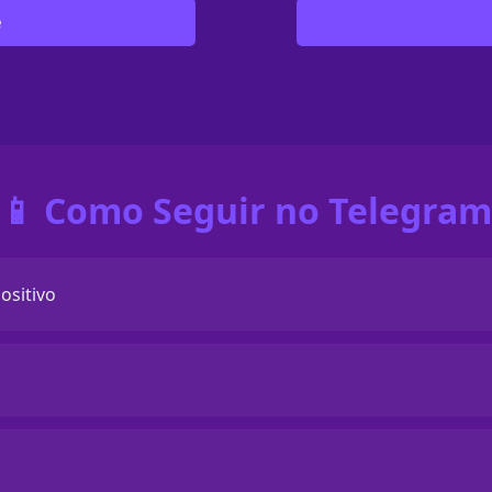
e
📱 Como Seguir no Telegram
ositivo