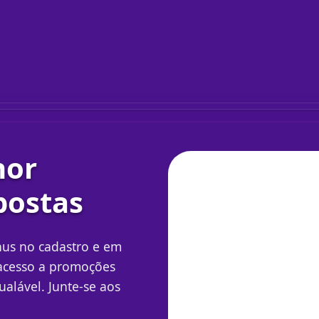
hor
postas
nus no cadastro e em
 acesso a promoções
ualável. Junte-se aos