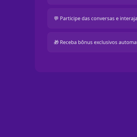
💬 Participe das conversas e interaj
🎁 Receba bônus exclusivos autom