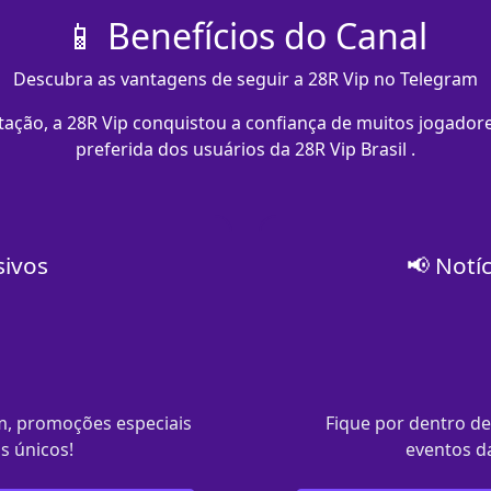
📱 Benefícios do Canal
Descubra as vantagens de seguir a 28R Vip no Telegram
ação, a 28R Vip conquistou a confiança de muitos jogadore
preferida dos usuários da 28R Vip Brasil .
sivos
📢 Notí
m, promoções especiais
Fique por dentro d
s únicos!
eventos d