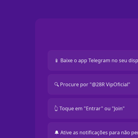
📱 Baixe o app Telegram no seu disp
🔍 Procure por "@28R VipOficial"
👆 Toque em "Entrar" ou "Join"
🔔 Ative as notificações para não p