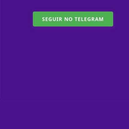
SEGUIR NO TELEGRAM