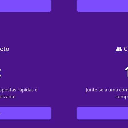
reto
👥 
t
espostas rápidas e
Junte-se a uma com
lizado!
compa
e