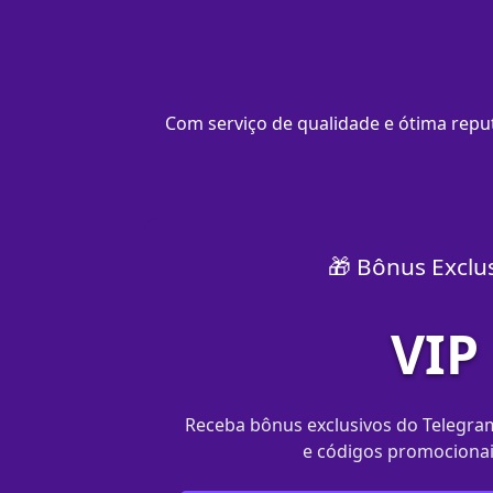
Com serviço de qualidade e ótima reput
🎁 Bônus Exclu
VIP
Receba bônus exclusivos do Telegra
e códigos promocionai