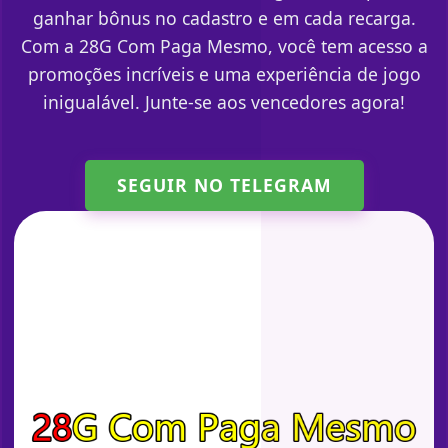
ganhar bônus no cadastro e em cada recarga.
Com a 28G Com Paga Mesmo, você tem acesso a
promoções incríveis e uma experiência de jogo
inigualável. Junte-se aos vencedores agora!
SEGUIR NO TELEGRAM