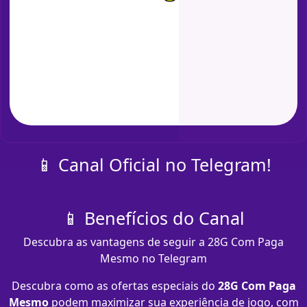
📱 Canal Oficial no Telegram!
📱 Benefícios do Canal
Descubra as vantagens de seguir a 28G Com Paga
Mesmo no Telegram
Descubra como as ofertas especiais do
28G Com Paga
Mesmo
podem maximizar sua experiência de jogo, com