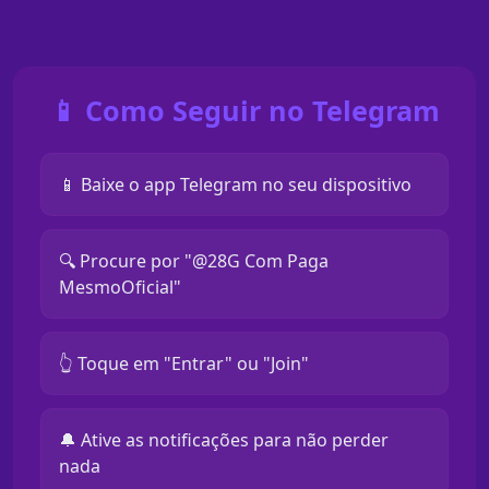
📱 Como Seguir no Telegram
📱 Baixe o app Telegram no seu dispositivo
🔍 Procure por "@28G Com Paga
MesmoOficial"
👆 Toque em "Entrar" ou "Join"
🔔 Ative as notificações para não perder
nada