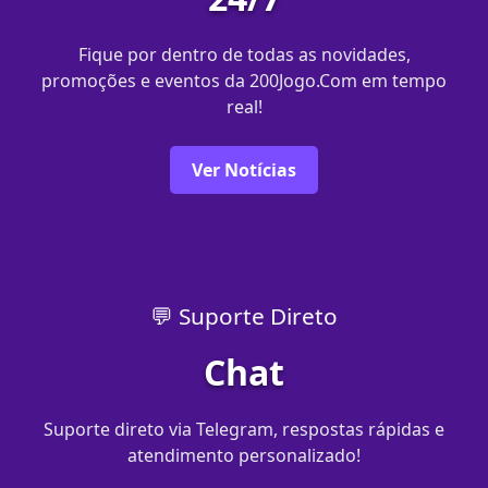
Fique por dentro de todas as novidades,
promoções e eventos da 200Jogo.Com em tempo
real!
Ver Notícias
💬 Suporte Direto
Chat
Suporte direto via Telegram, respostas rápidas e
atendimento personalizado!