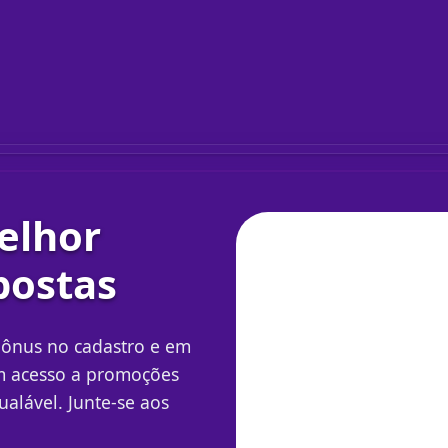
elhor
postas
bônus no cadastro e em
em acesso a promoções
ualável. Junte-se aos