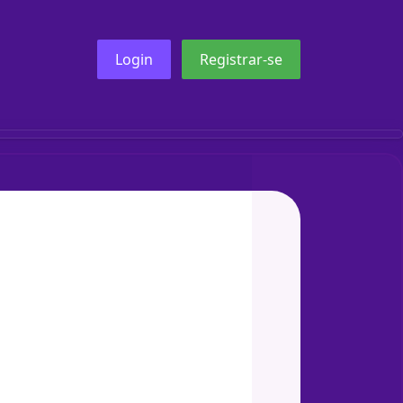
Login
Registrar-se