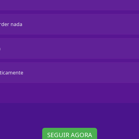
erder nada
a
aticamente
SEGUIR AGORA