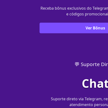
Receba bônus exclusivos do Telegra
e códigos promocionai
Ver Bônus
💬 Suporte Di
Cha
Suporte direto via Telegram, r
atendimento persona