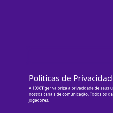
Políticas de Privacida
A 1998Tiger valoriza a privacidade de seus
nossos canais de comunicação. Todos os dad
jogadores.