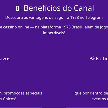
📱 Benefícios do Canal
Descubra as vantagens de seguir a 1978 no Telegram
e cassino online — na plataforma 1978 Brasil , além de jog
imperdíveis!
sivos
📢 Notí
m, promoções especiais
Fique por dentro d
s únicos!
eventos 