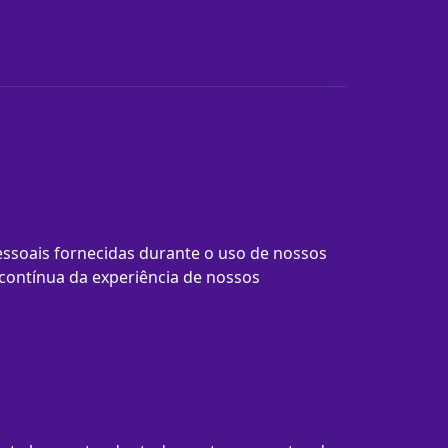
essoais fornecidas durante o uso de nossos
 contínua da experiência de nossos