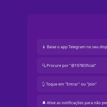
📱 Baixe o app Telegram no seu disp
🔍 Procure por "@1978Oficial"
👆 Toque em "Entrar" ou "Join"
🔔 Ative as notificações para não p