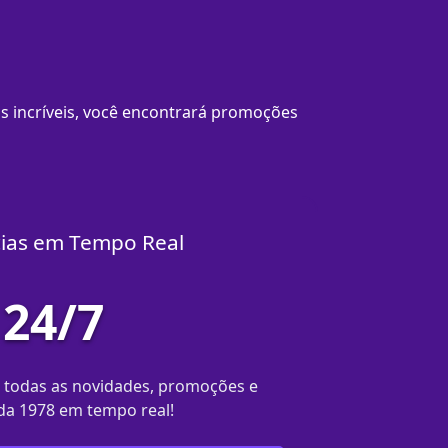
os incríveis, você encontrará promoções
cias em Tempo Real
24/7
e todas as novidades, promoções e
da 1978 em tempo real!