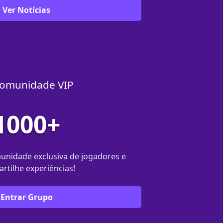
Ver Notícias
Comunidade VIP
1000+
unidade exclusiva de jogadores e
rtilhe experiências!
Entrar Grupo