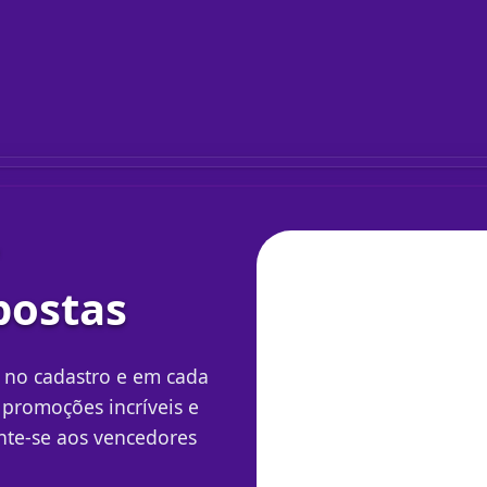
postas
 no cadastro e em cada
 promoções incríveis e
unte-se aos vencedores