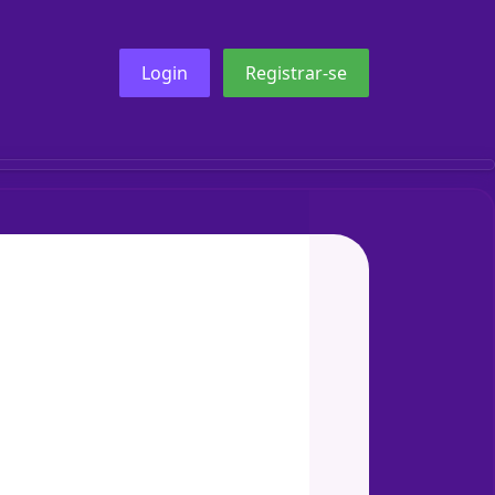
Login
Registrar-se