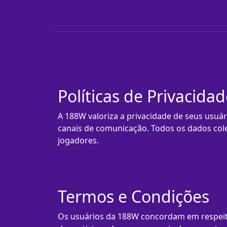
Políticas de Privacida
A 188W valoriza a privacidade de seus usu
canais de comunicação. Todos os dados cole
jogadores.
Termos e Condições
Os usuários da 188W concordam em respeita