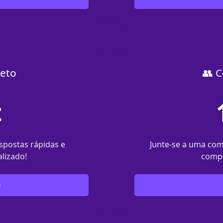
reto
👥 
t
espostas rápidas e
Junte-se a uma com
lizado!
compa
e