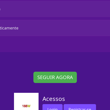
a
aticamente
SEGUIR AGORA
Acessos
Login
Registrar-se