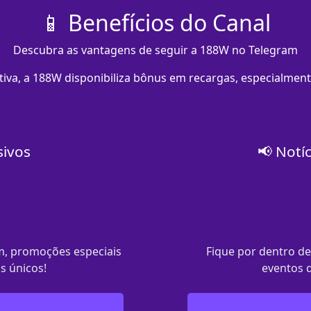
📱 Benefícios do Canal
Descubra as vantagens de seguir a 188W no Telegram
tiva, a 188W disponibiliza bônus em recargas, especialmen
sivos
📢 Notí
m, promoções especiais
Fique por dentro d
s únicos!
eventos 