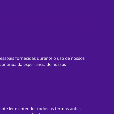
essoais fornecidas durante o uso de nossos
 contínua da experiência de nossos
nte ler e entender todos os termos antes