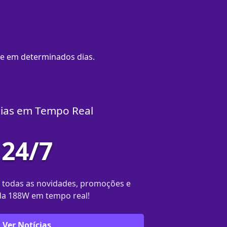
te em determinados dias.
cias em Tempo Real
24/7
e todas as novidades, promoções e
da 188W em tempo real!
Ver Notícias