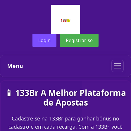
Login
Registrar-se
Menu
📱 133Br A Melhor Plataforma
de Apostas
Cadastre-se na 133Br para ganhar bônus no
cadastro e em cada recarga. Com a 133Br, você