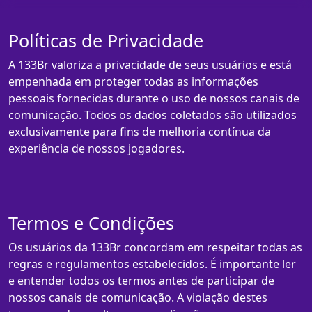
Políticas de Privacidade
A 133Br valoriza a privacidade de seus usuários e está
empenhada em proteger todas as informações
pessoais fornecidas durante o uso de nossos canais de
comunicação. Todos os dados coletados são utilizados
exclusivamente para fins de melhoria contínua da
experiência de nossos jogadores.
Termos e Condições
Os usuários da 133Br concordam em respeitar todas as
regras e regulamentos estabelecidos. É importante ler
e entender todos os termos antes de participar de
nossos canais de comunicação. A violação destes