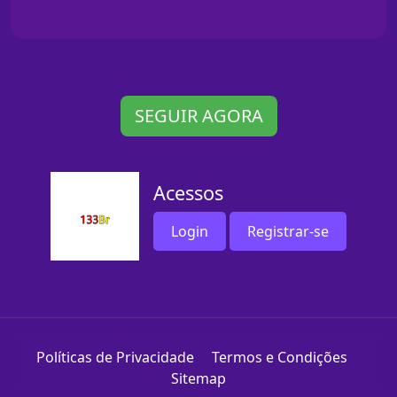
SEGUIR AGORA
Acessos
Login
Registrar-se
Políticas de Privacidade
Termos e Condições
Sitemap