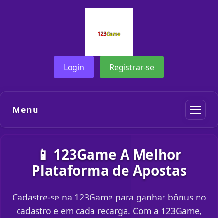
Login
Registrar-se
Menu
📱 123Game A Melhor
Plataforma de Apostas
Cadastre-se na 123Game para ganhar bônus no
cadastro e em cada recarga. Com a 123Game,