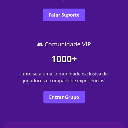
Falar Suporte
👥 Comunidade VIP
1000+
Junte-se a uma comunidade exclusiva de
jogadores e compartilhe experiências!
Entrar Grupo