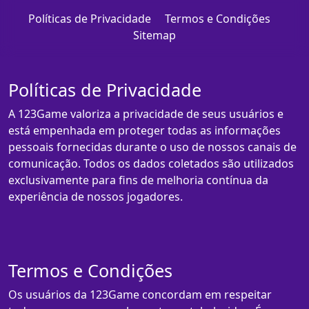
Políticas de Privacidade
Termos e Condições
Sitemap
Políticas de Privacidade
A 123Game valoriza a privacidade de seus usuários e
está empenhada em proteger todas as informações
pessoais fornecidas durante o uso de nossos canais de
comunicação. Todos os dados coletados são utilizados
exclusivamente para fins de melhoria contínua da
experiência de nossos jogadores.
Termos e Condições
Os usuários da 123Game concordam em respeitar