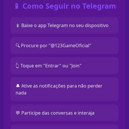
📱 Como Seguir no Telegram
📱 Baixe o app Telegram no seu dispositivo
🔍 Procure por "@123GameOficial"
👆 Toque em "Entrar" ou "Join"
🔔 Ative as notificações para não perder
nada
💬 Participe das conversas e interaja