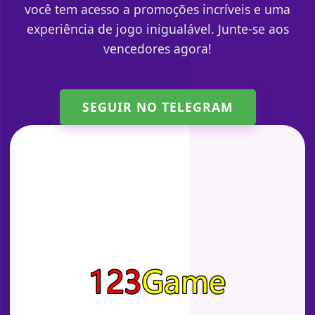
você tem acesso a promoções incríveis e uma
experiência de jogo inigualável. Junte-se aos
vencedores agora!
SEGUIR NO TELEGRAM