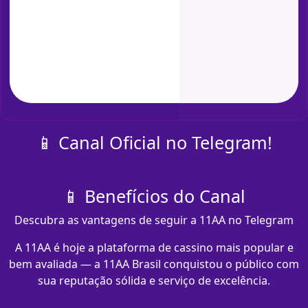
📱 Canal Oficial no Telegram!
📱 Benefícios do Canal
Descubra as vantagens de seguir a 11AA no Telegram
A 11AA é hoje a plataforma de cassino mais popular e
bem avaliada — a 11AA Brasil conquistou o público com
sua reputação sólida e serviço de excelência.