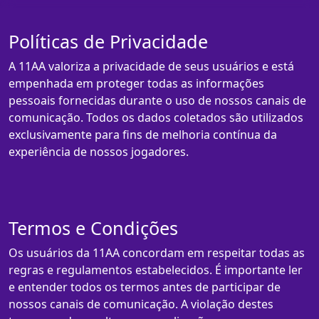
Políticas de Privacidade
A 11AA valoriza a privacidade de seus usuários e está
empenhada em proteger todas as informações
pessoais fornecidas durante o uso de nossos canais de
comunicação. Todos os dados coletados são utilizados
exclusivamente para fins de melhoria contínua da
experiência de nossos jogadores.
Termos e Condições
Os usuários da 11AA concordam em respeitar todas as
regras e regulamentos estabelecidos. É importante ler
e entender todos os termos antes de participar de
nossos canais de comunicação. A violação destes