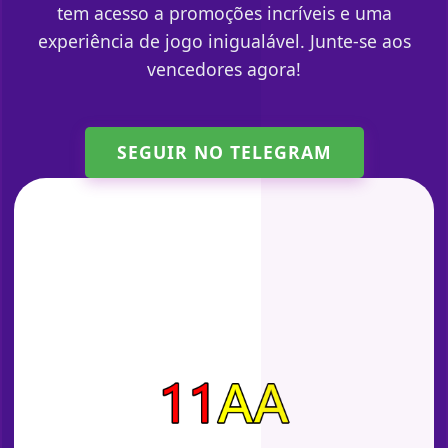
tem acesso a promoções incríveis e uma
experiência de jogo inigualável. Junte-se aos
vencedores agora!
SEGUIR NO TELEGRAM