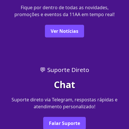
Fique por dentro de todas as novidades,
promoções e eventos da 11AA em tempo real!
Ver Notícias
💬 Suporte Direto
Chat
Suporte direto via Telegram, respostas rápidas e
atendimento personalizado!
Falar Suporte