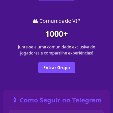
👥 Comunidade VIP
1000+
Junte-se a uma comunidade exclusiva de
jogadores e compartilhe experiências!
Entrar Grupo
📱 Como Seguir no Telegram