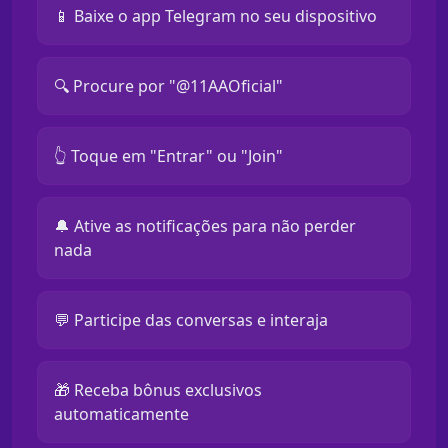
📱 Baixe o app Telegram no seu dispositivo
🔍 Procure por "@11AAOficial"
👆 Toque em "Entrar" ou "Join"
🔔 Ative as notificações para não perder
nada
💬 Participe das conversas e interaja
🎁 Receba bônus exclusivos
automaticamente