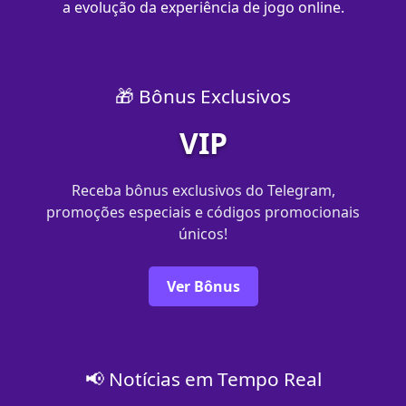
a evolução da experiência de jogo online.
🎁 Bônus Exclusivos
VIP
Receba bônus exclusivos do Telegram,
promoções especiais e códigos promocionais
únicos!
Ver Bônus
📢 Notícias em Tempo Real