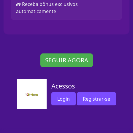
🎁 Receba bônus exclusivos
automaticamente
SEGUIR AGORA
Acessos
Login
Registrar-se