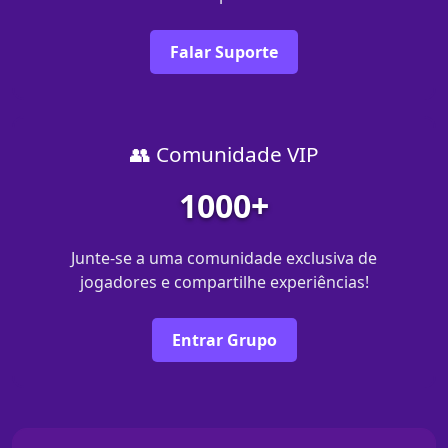
Falar Suporte
👥 Comunidade VIP
1000+
Junte-se a uma comunidade exclusiva de
jogadores e compartilhe experiências!
Entrar Grupo