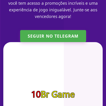
você tem acesso a promoções incríveis e uma
experiência de jogo inigualável. Junte-se aos
vencedores agora!
SEGUIR NO TELEGRAM