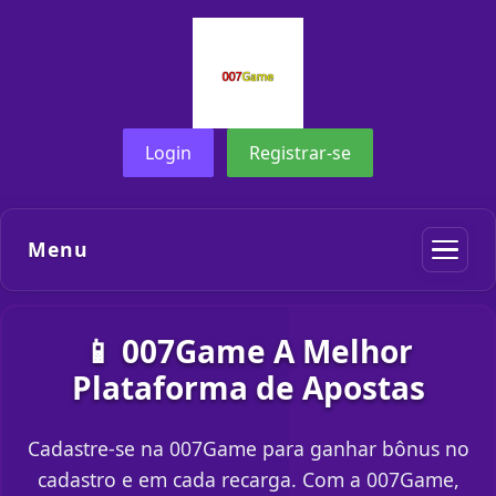
Login
Registrar-se
Menu
📱 007Game A Melhor
Plataforma de Apostas
Cadastre-se na 007Game para ganhar bônus no
cadastro e em cada recarga. Com a 007Game,