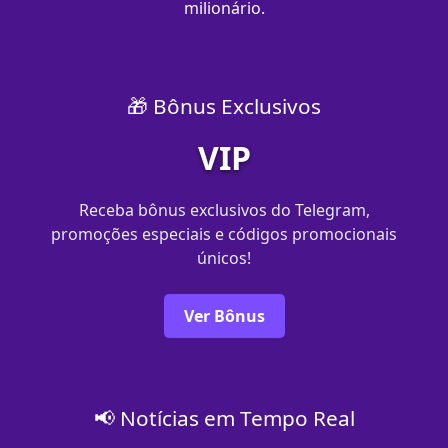
milionário.
🎁 Bônus Exclusivos
VIP
Receba bônus exclusivos do Telegram,
promoções especiais e códigos promocionais
únicos!
Ver Bônus
📢 Notícias em Tempo Real