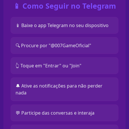
📱 Como Seguir no Telegram
📱 Baixe o app Telegram no seu dispositivo
🔍 Procure por "@007GameOficial"
👆 Toque em "Entrar" ou "Join"
🔔 Ative as notificações para não perder
nada
💬 Participe das conversas e interaja