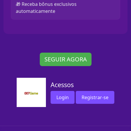
🎁 Receba bônus exclusivos
automaticamente
SEGUIR AGORA
Acessos
Login
Registrar-se